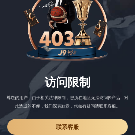
访问限制
尊敬的用户，由于相关法律限制，您所在地区无法访问J9产品，对
此造成的不便，我们深表歉意，您如有疑问请联系客服。
联系客服