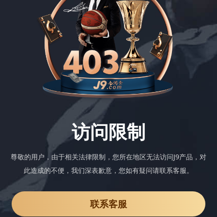
访问限制
尊敬的用户，由于相关法律限制，您所在地区无法访问J9产品，对
此造成的不便，我们深表歉意，您如有疑问请联系客服。
联系客服